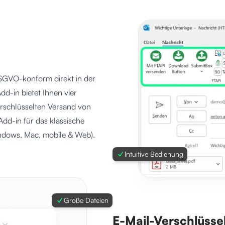
DSGVO-konform direkt in der
-in bietet Ihnen vier
erschlüsselten Versand von
dd-in für das klassische
ndows, Mac, mobile & Web).
Intuitive Bedienung
Große Dateien
E-Mail-Verschlüsse