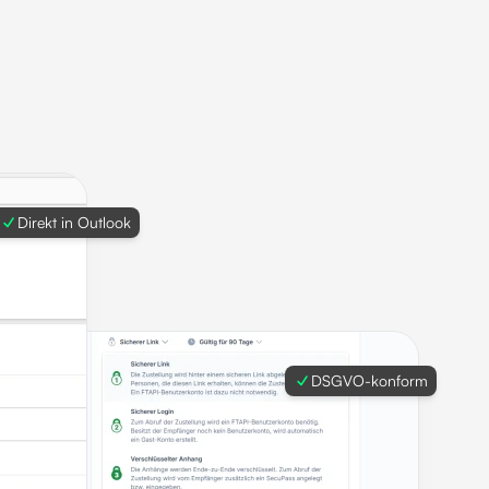
Direkt in Outlook
DSGVO-konform