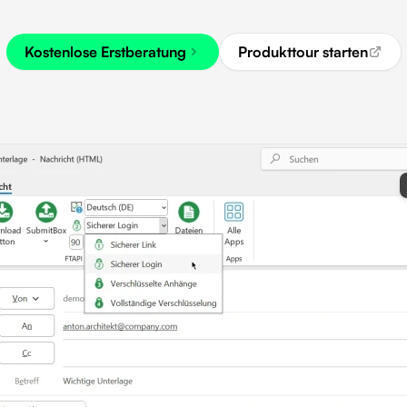
Kostenlose Erstberatung
Produkttour starten