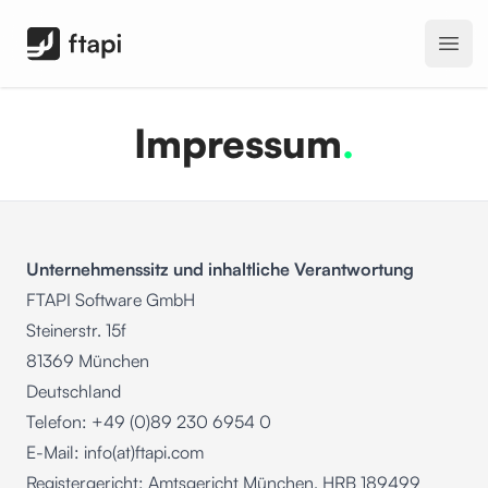
FTAPI Software GmbH
Open
Impressum
.
Unternehmenssitz und inhaltliche Verantwortung
FTAPI Software GmbH
Steinerstr. 15f
81369 München
Deutschland
Telefon: +49 (0)89 230 6954 0
E-Mail: info(at)ftapi.com
Registergericht: Amtsgericht München, HRB 189499