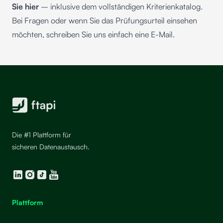
Sie
hier
– inklusive dem vollständigen Kriterienkatalog.
Bei Fragen oder wenn Sie das Prüfungsurteil einsehen
möchten, schreiben Sie uns einfach eine
E-Mail
.
Die #1 Plattform für
sicheren Datenaustausch.
LinkedIn
Instagram
TikTok
YouTube
Plattform