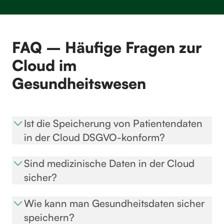
FAQ – Häufige Fragen zur
Cloud im
Gesundheitswesen
Ist die Speicherung von Patientendaten
in der Cloud DSGVO-konform?
Ja, mit einer DSGVO-konformen Cloud wie FTAPI
Sind medizinische Daten in der Cloud
erfüllen Sie sämtliche Datenschutz-Vorgaben. Die
sicher?
Daten bleiben in Deutschland und werden durch
Mit einer professionellen Cloud-Lösung inklusive
Ende-zu-Ende-Verschlüsselung sowie das BSI C5
Wie kann man Gesundheitsdaten sicher
zertifizierter IT-Sicherheit können medizinische Daten
Typ 2 Testat zusätzlich geschützt.
speichern?
in der Cloud sicher verarbeitet werden. Bei FTAPI